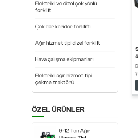
Elektrikli ve dizel çok yönlü
forklift
Çok dar koridor forklifti
Ağır hizmet tipi dizel forklift
ö
Hava çalışma ekipmanları
B
ş
Elektrikli ağır hizmet tipi
t
çekme traktörü
m
i
k
F
ÖZEL ÜRÜNLER
k
t
n
6-12 Ton Ağır
u