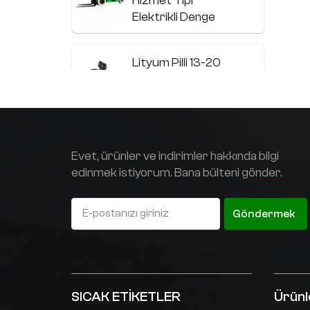
Hizmet Tipi
B
Elektrikli Denge
v
Ağırlıklı Forklift
y
g
Lityum Pilli 13-20
ö
Ton Ağır Hizmet
Tipi Elektrikli Forklift
Paslanmaz çelik
Evet, ürünler ve indirimler hakkında bilgi
elektrikli denge
edinmek istiyorum. Bana bülteni gönder.
ağırlıklı forklift
Göndermek
Standart dışı
özelleştirilmiş
elektrikli bobin
kamyonu
SICAK ETİKETLER
Ürünl
1,5 ton ile 3,0 ton