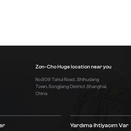
üyük işlerinizi kolay, güvenli ve
erimli hale getirir. Kamyonlarımız
ük taşıma ve uygulama
ereksinimlerinize uyacak şekilde
zelleştirilebilir.
Zon-Cho Huge location near you
No.609 Tahui Road , Shihudang
Town, Songjiang District ,Shanghai,
China
er
Yardıma Ihtiyacım Var