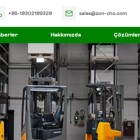
+86-18302189328
sales@zon-cho.com
berler
Hakkımızda
Çözümle