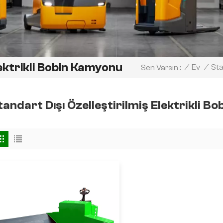
lektrikli Bobin Kamyonu
Sta
/
Ev
/
Sen Varsın :
tandart Dışı Özelleştirilmiş Elektrikli B