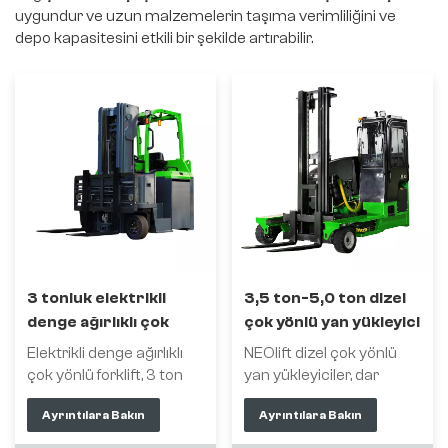
uygundur ve uzun malzemelerin taşıma verimliliğini ve
depo kapasitesini etkili bir şekilde artırabilir.
3 tonluk elektrikli
3,5 ton-5,0 ton dizel
denge ağırlıklı çok
çok yönlü yan yükleyici
yönlü forklift
Elektrikli denge ağırlıklı
NEOlift dizel çok yönlü
çok yönlü forklift, 3 ton
yan yükleyiciler, dar
taşıma kapasitesine, 3 ila
alanlarda uzun yük
Ayrıntılara Bakın
Ayrıntılara Bakın
8 metre kaldırma
anahtarlarının verimli bir
yüksekliğine, mast eğme
şekilde taşınmasını