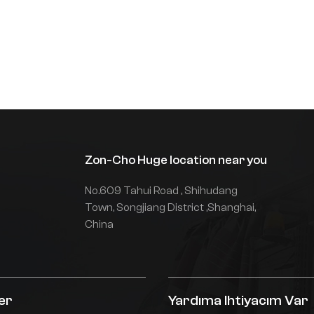
Zon-Cho Huge location near you
No.609 Tahui Road , Shihudang
Town, Songjiang District ,Shanghai,
China
er
Yardıma Ihtiyacım Var