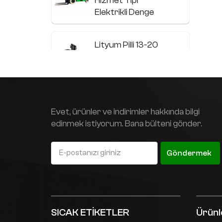
Hizmet Tipi
Elektrikli Denge
Ağırlıklı Forklift
Lityum Pilli 13-20
Ton Ağır Hizmet
Tipi Elektrikli Forklift
Paslanmaz çelik
Evet, ürünler ve indirimler hakkında bilgi
elektrikli denge
edinmek istiyorum. Bana bülteni gönder.
ağırlıklı forklift
Göndermek
Standart dışı
özelleştirilmiş
elektrikli bobin
kamyonu
SICAK ETİKETLER
Ürünl
1,5 ton ile 3,0 ton