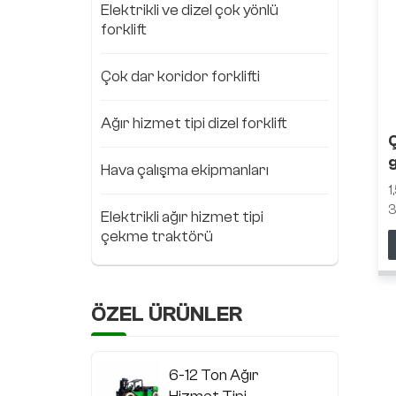
Elektrikli ve dizel çok yönlü
forklift
Çok dar koridor forklifti
Ağır hizmet tipi dizel forklift
Ç
g
Hava çalışma ekipmanları
1
3
Elektrikli ağır hizmet tipi
y
çekme traktörü
e
y
v
ö
ÖZEL ÜRÜNLER
r
d
6-12 Ton Ağır