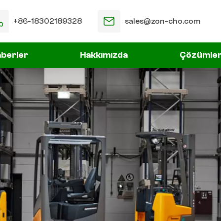
+86-18302189328
sales@zon-cho.com
berler
Hakkımızda
Çözümle